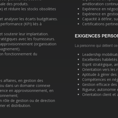
male des produits.
amélioration continu
x) et réduire les stocks obsolètes
Expérience en négoci
Expérience en gestion
t analyser les écarts budgétaires.
Capacité à définir, s
e performance (KPI) liés à
Certifications pertin
 et soutenir leur implantation.
EXIGENCES PERSO
ratégiques avec les fournisseurs.
 d’approvisionnement (organisation
La personne qui détient ce 
mpagnement).
bon fonctionnement du
Leadership mobilisat
Excellentes habiletés
Esprit stratégique, an
Orientation vers les r
Aptitude à gérer des 
Compétences en négoc
s affaires, en gestion des
Gestion efficace des
el ou dans un domaine connexe
Rigueur, autonomie e
ience en approvisionnement, en
Orientation client et
sionnement;
n rôle de gestion ou de direction
er et distribution.