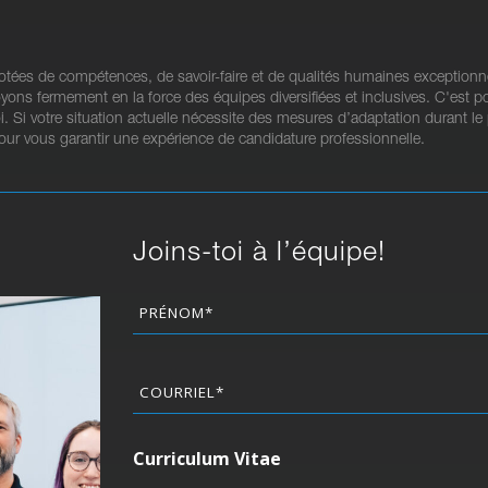
ées de compétences, de savoir-faire et de qualités humaines exceptionnel
oyons fermement en la force des équipes diversifiées et inclusives. C'est 
oi. Si votre situation actuelle nécessite des mesures d’adaptation durant 
ur vous garantir une expérience de candidature professionnelle.
Joins-toi à l’équipe!
Nom
(Nécessaire)
Courriel
(Nécessaire)
Curriculum Vitae