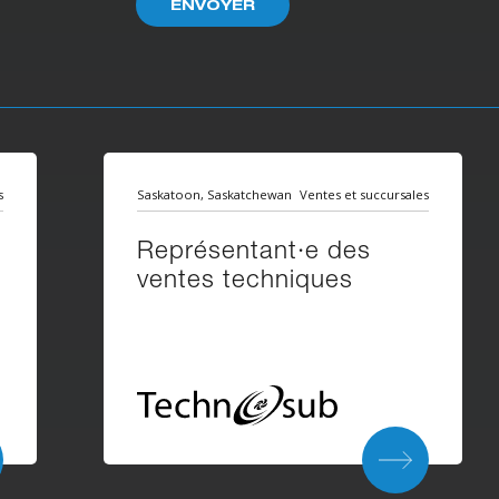
s
Saskatoon, Saskatchewan
Ventes et succursales
Représentant·e des
ventes techniques