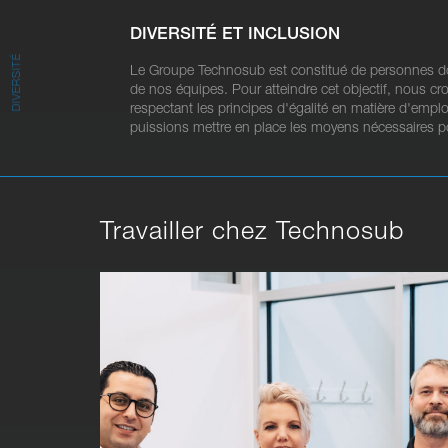
DIVERSITÉ ET INCLUSION
DIVERSITÉ
Le Groupe Technosub est constitué de personnes dot
de nos équipes. Pour atteindre cet objectif, nous cr
respectant les principes d'égalité en matière d'empl
puissions mettre en place les moyens nécessaires po
Travailler chez Technosub