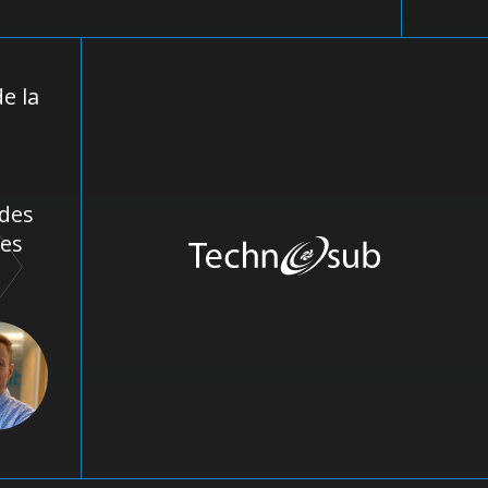
e la
 des
des