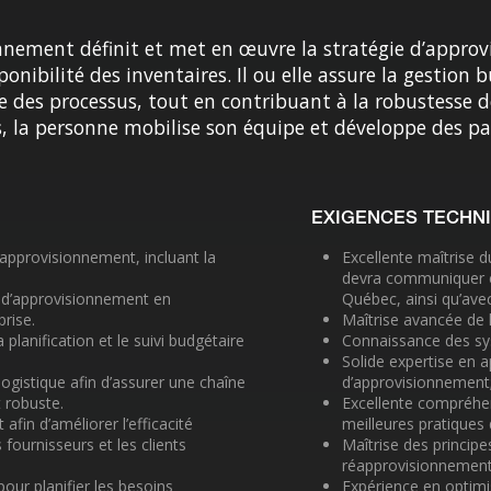
ionnement définit et met en œuvre la stratégie d’approv
onibilité des inventaires. Il ou elle assure la gestion b
e des processus, tout en contribuant à la robustesse 
s, la personne mobilise son équipe et développe des pa
EXIGENCES TECHN
approvisionnement, incluant la
Excellente maîtrise du 
devra communiquer e
ue d’approvisionnement en
Québec, ainsi qu’avec
prise.
Maîtrise avancée de l
 planification et le suivi budgétaire
Connaissance des sys
Solide expertise en 
logistique afin d’assurer une chaîne
d’approvisionnement
 robuste.
Excellente compréhen
fin d’améliorer l’efficacité
meilleures pratiques
 fournisseurs et les clients
Maîtrise des principe
réapprovisionnement,
our planifier les besoins
Expérience en optimi